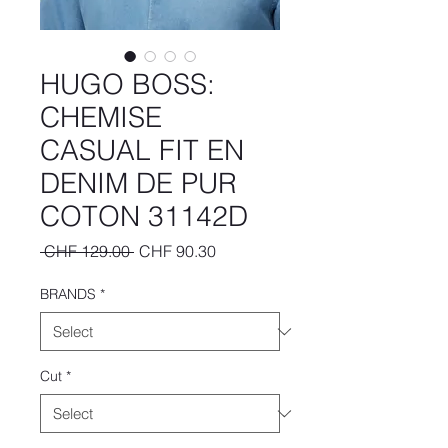
HUGO BOSS:
CHEMISE
CASUAL FIT EN
DENIM DE PUR
COTON 31142D
Regular
Sale
 CHF 129.00 
CHF 90.30
Price
Price
BRANDS
*
Cut
*