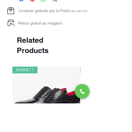
Livraison gratuite par la Poste
dès 2
00 CHF
Retour gratuit au magasin
Related
Products
BARRETT
PAUL&SHARK