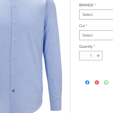
BRANDS
*
Select
Cut
*
Select
Quantity
*