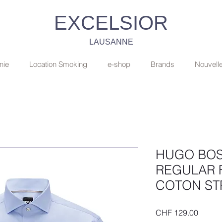
EXCELSIOR
LAUSANNE
nie
Location Smoking
e-shop
Brands
Nouvell
HUGO BOS
REGULAR F
COTON ST
Price
CHF 129.00