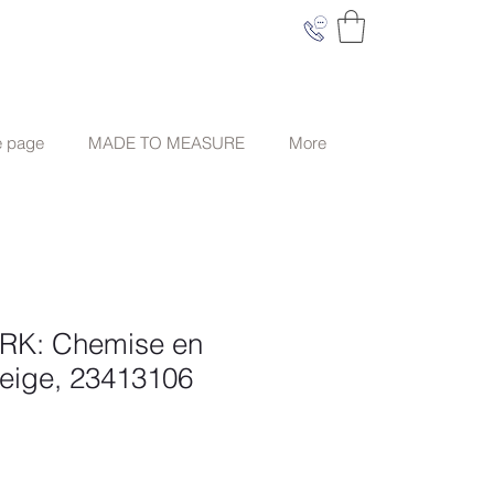
e page
MADE TO MEASURE
More
K: Chemise en
 beige, 23413106