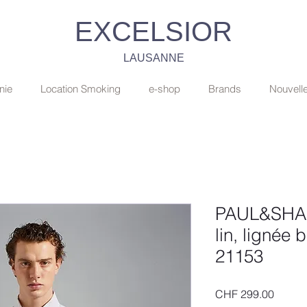
EXCELSIOR
LAUSANNE
nie
Location Smoking
e-shop
Brands
Nouvell
PAUL&SHAR
lin, lignée
21153
Price
CHF 299.00