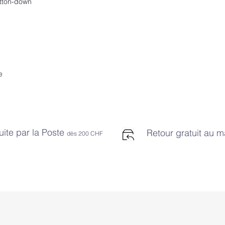
tton-down
e
uite par la Poste
Retour gratuit au 
dès 2
00 CHF