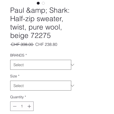
Paul &amp; Shark:
Half-zip sweater,
twist, pure wool,
beige 72275
Regular
Sale
 CHF 398.00 
CHF 238.80
Price
Price
BRANDS
*
Size
*
Quantity
*