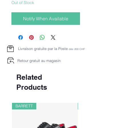
Out of Stock
Notify When Available
Livraison gratuite par la Poste
dès 2
00 CHF
Retour gratuit au magasin
Related
Products
BARRETT
PAUL&SHARK