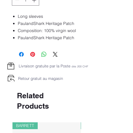
Long sleeves
PaulandShark Heritage Patch
Composition: 100% virgin wool
PaulandShark Heritage Patch
Livraison gratuite par la Poste
dès 2
00 CHF
Retour gratuit au magasin
Related
Products
BARRETT
PAUL&SHARK