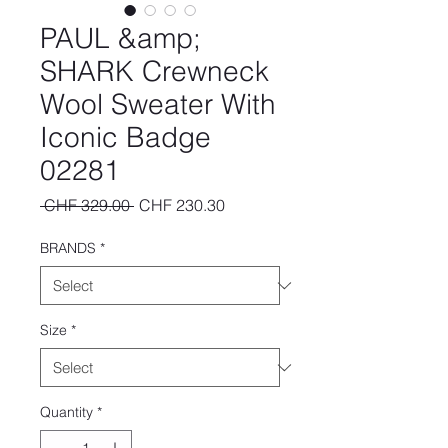
PAUL &amp;
SHARK Crewneck
Wool Sweater With
Iconic Badge
02281
Regular
Sale
 CHF 329.00 
CHF 230.30
Price
Price
BRANDS
*
Size
*
Quantity
*