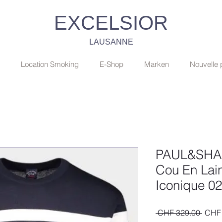
EXCELSIOR
LAUSANNE
Location Smoking
E-Shop
Marken
Nouvelle
PAUL&SHAR
Cou En Lai
Iconique 0
Stand
 CHF 329.00 
CHF 