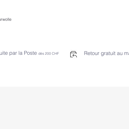
rwolle
uite par la Poste
Retour gratuit au 
dès 2
00 CHF