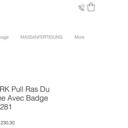
 page
MASSANFERTIGUNG
More
K Pull Ras Du
ne Avec Badge
2281
ardpreis
Sale-
230.30
Preis