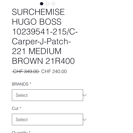
SURCHEMISE
HUGO BOSS
10239541-215/C-
Carper-J-Patch-
221 MEDIUM
BROWN 21R400
Regular
Sale
 CHF 349.00 
CHF 240.00
Price
Price
BRANDS
*
Cut
*
Quantity
*