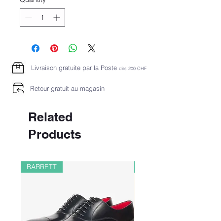
Livraison gratuite par la Poste
dès 2
00 CHF
Retour gratuit au magasin
Related
Products
BARRETT
PAUL&SHARK