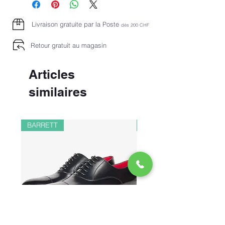
Livraison gratuite par la Poste
dès 2
00 CHF
Retour gratuit au magasin
Articles
similaires
BARRETT
PAUL&SHARK