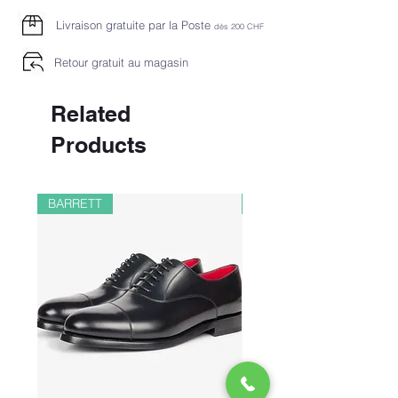
Livraison gratuite par la Poste
dès 2
00 CHF
Retour gratuit au magasin
Related
Products
BARRETT
PAUL&SHARK