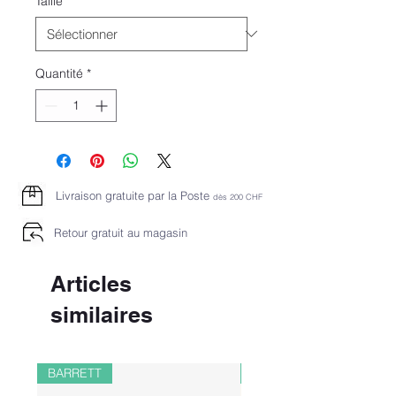
Taille
*
Quantité
*
Livraison gratuite par la Poste
dès 2
00 CHF
Retour gratuit au magasin
Articles
similaires
BARRETT
PAUL&SHARK