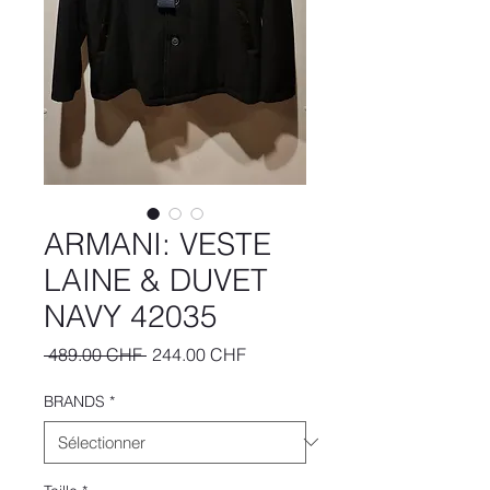
ARMANI: VESTE
LAINE & DUVET
NAVY 42035
Prix
Prix
 489.00 CHF 
244.00 CHF
original
promotionnel
BRANDS
*