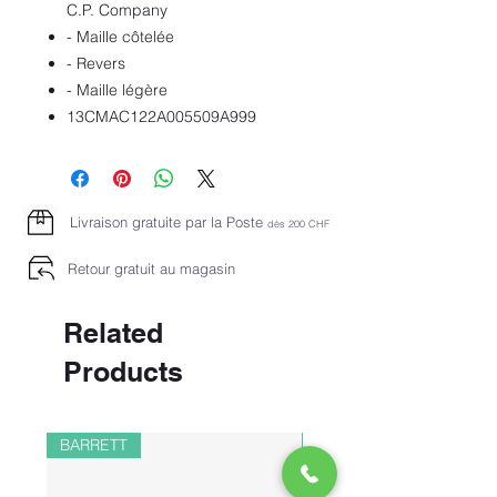
C.P. Company
- Maille côtelée
- Revers
- Maille légère
13CMAC122A005509A999
Livraison gratuite par la Poste
dès 2
00 CHF
Retour gratuit au magasin
Related
Products
BARRETT
PAUL&SHARK