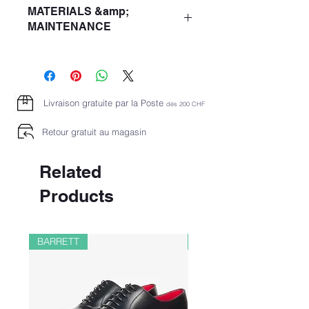
MATERIALS &amp;
MAINTENANCE
Composition 100% Silk
Livraison gratuite par la Poste
dès 2
00 CHF
Retour gratuit au magasin
Related
Products
BARRETT
PAUL&SHARK