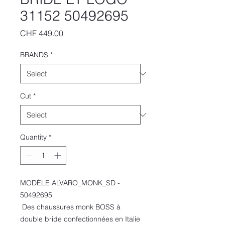
31152 50492695
Price
CHF 449.00
BRANDS
*
Cut
*
Quantity
*
MODÈLE ALVARO_MONK_SD -
50492695
Des chaussures monk BOSS à
double bride confectionnées en Italie