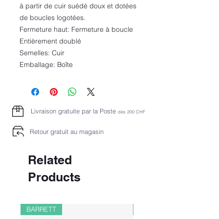
à partir de cuir suédé doux et dotées
de boucles logotées.
Fermeture haut: Fermeture à boucle
Entièrement doublé
Semelles: Cuir
Emballage: Boîte
Livraison gratuite par la Poste
dès 2
00 CHF
Retour gratuit au magasin
Related
Products
BARRETT
PAUL&SHARK