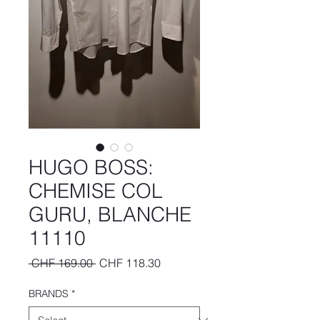
HUGO BOSS:
CHEMISE COL
GURU, BLANCHE
11110
Regular
Sale
 CHF 169.00 
CHF 118.30
Price
Price
BRANDS
*