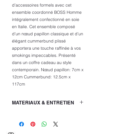
d’accessoires formels avec cet
ensemble coordonné BOSS Homme
intégralement confectionné en soie
en Italie. Cet ensemble composé
d’un nœud papillon classique et d’un
élégant cummerbund plissé
apportera une touche raffinée à vos
smokings impeccables. Présenté
dans un coffre cadeau au style
contemporain. Nœud papillon: 7cm x
12cm Cummerbund: 12.5cm x
117cm
MATERIAUX & ENTRETIEN
Qualité: 100% Soie
NE PAS LAVER
NE PAS BLANCHIR
NE PAS UTILISER LE SÈCHE-LINGE