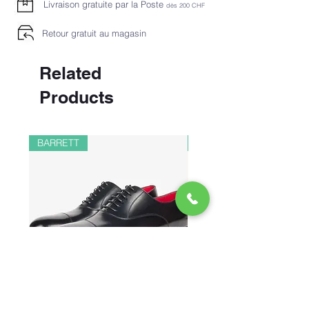
Livraison gratuite par la Poste
dès 2
00 CHF
REPASSAGE À TEMPÉRATURE
FAIBLE
Retour gratuit au magasin
NETTOYAGE À SEC CHIMIQUE P
Related
Products
BARRETT
PAUL&SHARK