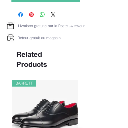
Livraison gratuite par la Poste
dès 2
00 CHF
Retour gratuit au magasin
Related
Products
BARRETT
PAUL&SHARK