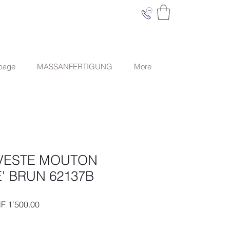
 page
MASSANFERTIGUNG
More
VESTE MOUTON
' BRUN 62137B
ndardpreis
Sale-
F 1'500.00
Preis