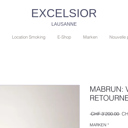
EXCELSIOR
LAUSANNE
Location Smoking
E-Shop
Marken
Nouvelle
MABRUN: 
RETOURNE
Sta
 CHF 3'200.00 
CH
MARKEN
*