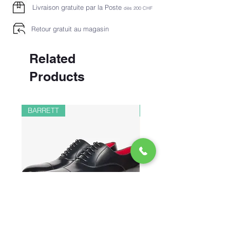
Livraison gratuite par la Poste
dès 2
00 CHF
Retour gratuit au magasin
Related
Products
BARRETT
PAUL&SHARK