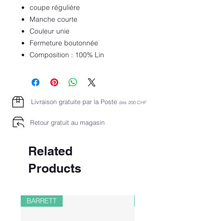
coupe régulière
Manche courte
Couleur unie
Fermeture boutonnée
Composition : 100% Lin
Livraison gratuite par la Poste
dès 2
00 CHF
Retour gratuit au magasin
Related
Products
BARRETT
PAUL&SHARK