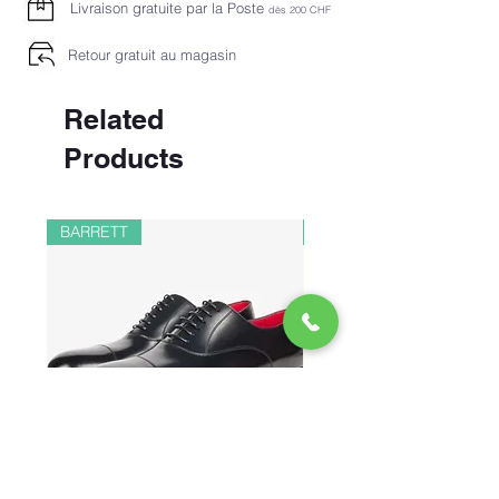
Livraison gratuite par la Poste
dès 2
00 CHF
Retour gratuit au magasin
Related
Products
BARRETT
PAUL&SHARK