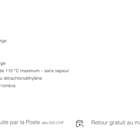
erge
nge
 de 110 °C maximum – sans vapeur
u tétrachloroéthylène
 l’ombre
uite par la Poste
Retour gratuit au 
dès 2
00 CHF