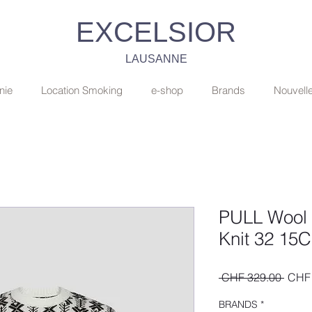
EXCELSIOR
LAUSANNE
nie
Location Smoking
e-shop
Brands
Nouvell
PULL Wool
Knit 32 1
Regul
 CHF 329.00 
CHF 
Price
BRANDS
*