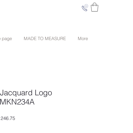
e page
MADE TO MEASURE
More
 Jacquard Logo
5CMKN234A
ar
Sale
246.75
Price