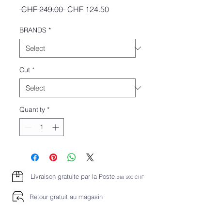
Regular
Sale
 CHF 249.00 
CHF 124.50
Price
Price
BRANDS
*
Cut
*
Quantity
*
Livraison gratuite par la Poste
dès 2
00 CHF
Retour gratuit au magasin