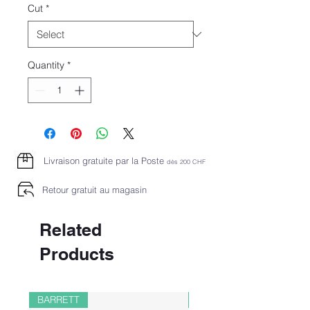
Cut
*
Quantity
*
Livraison gratuite par la Poste
dès 2
00 CHF
Retour gratuit au magasin
Related
Products
BARRETT
PAUL&SHARK