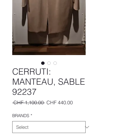
CERRUTI:
MANTEAU, SABLE
92237
Regular
Sale
 CHF 1,100.00 
CHF 440.00
Price
Price
BRANDS
*