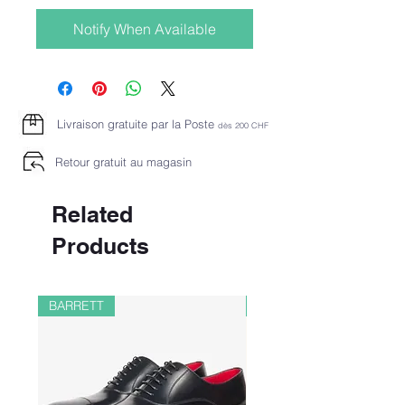
Notify When Available
Livraison gratuite par la Poste
dès 2
00 CHF
Retour gratuit au magasin
Related
Products
BARRETT
PAUL&SHARK