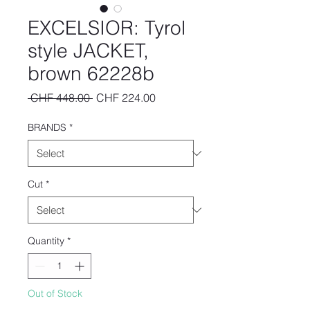
EXCELSIOR: Tyrol
style JACKET,
brown 62228b
Regular
Sale
 CHF 448.00 
CHF 224.00
Price
Price
BRANDS
*
Cut
*
Quantity
*
Out of Stock